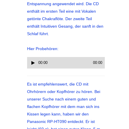
Entspannung angewendet wird. Die CD
enthält im ersten Teil eine mit Vokalen
getönte Chakraflöte. Der zweite Teil
enthält Intuitiven Gesang, der sanft in den
Schlaf führt.
Hier Probehören:
00:00
00:00
Audio-
Player
Es ist empfehlenswert, die CD mit
Ohrhörern oder Kopfhörer zu hören. Bei
unserer Suche nach einem guten und
flachen Kopfhörer mit dem man sich ins
Kissen legen kann, haben wir den
Panasonic RP-HT090 entdeckt. Er ist
leicht (60 g), hat einen guten Klang, 5 m