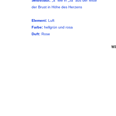
Selbstlaut:
„a“ wie in „Ja“ aus der Mitte
der Brust in Höhe des Herzens
Element:
Luft
Farbe:
hellgrün und rosa
Duft:
Rose