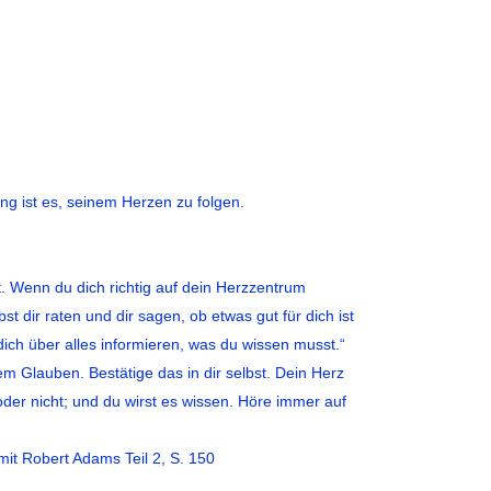
die
Lautstärke
zu
regeln.
g ist es, seinem Herzen zu folgen.
t. Wenn du dich richtig auf dein Herzzentrum
st dir raten und dir sagen, ob etwas gut für dich ist
 dich über alles informieren, was du wissen musst.“
em Glauben. Bestätige das in dir selbst. Dein Herz
t oder nicht; und du wirst es wissen. Höre immer auf
mit Robert Adams Teil 2, S. 150